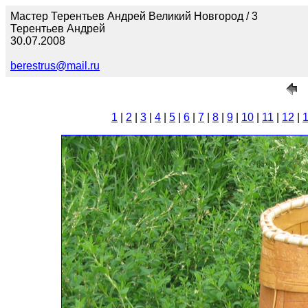
Мастер Терентьев Андрей Великий Новгород / 3
Терентьев Андрей
30.07.2008
berestrus@mail.ru
1
|
2
|
3
|
4
|
5
|
6
|
7
|
8
|
9
|
10
|
11
|
12
|