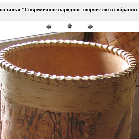
выставки
"Современное народное творчество в собрании