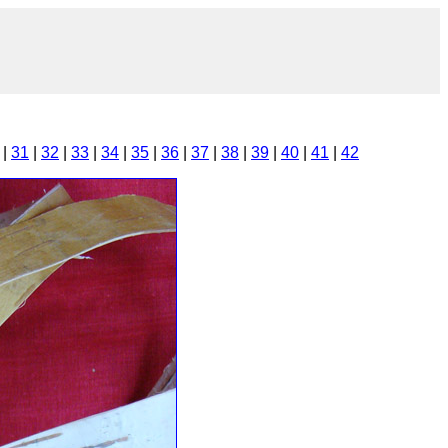
|
31
|
32
|
33
|
34
|
35
|
36
|
37
|
38
|
39
|
40
|
41
|
42