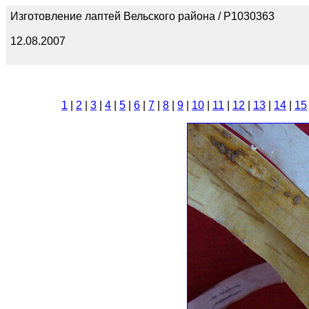
Изготовление лаптей Вельского района / P1030363
12.08.2007
1
|
2
|
3
|
4
|
5
|
6
|
7
|
8
|
9
|
10
|
11
|
12
|
13
|
14
|
15