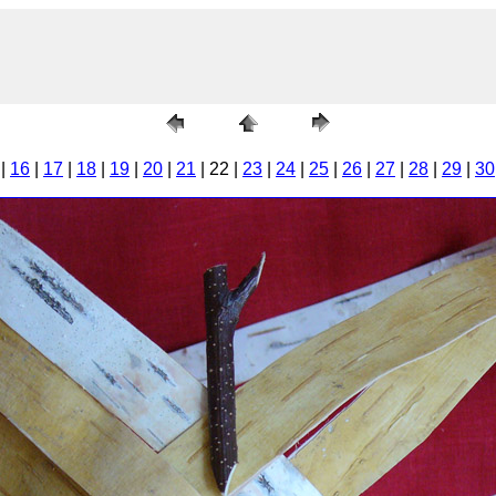
|
16
|
17
|
18
|
19
|
20
|
21
| 22 |
23
|
24
|
25
|
26
|
27
|
28
|
29
|
30